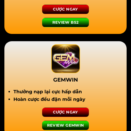
CƯỢC NGAY
REVIEW B52
GEMWIN
Thưởng nạp lại cực hấp dẫn
Hoàn cược đều đặn mỗi ngày
CƯỢC NGAY
REVIEW GEMWIN