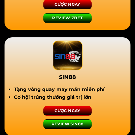
CƯỢC NGAY
REVIEW ZBET
SIN88
Tặng vòng quay may mắn miễn phí
Cơ hội trúng thưởng giá trị lớn
CƯỢC NGAY
REVIEW SIN88