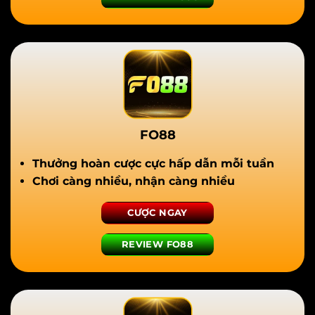
FO88
Thưởng hoàn cược cực hấp dẫn mỗi tuần
Chơi càng nhiều, nhận càng nhiều
CƯỢC NGAY
REVIEW FO88