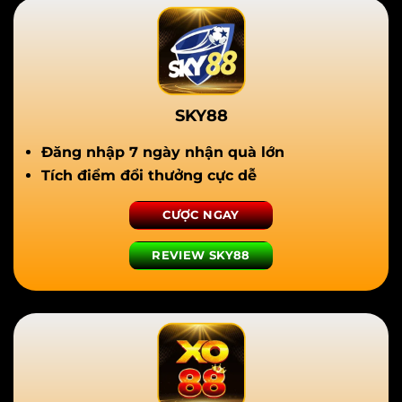
SKY88
Đăng nhập 7 ngày nhận quà lớn
Tích điểm đổi thưởng cực dễ
CƯỢC NGAY
REVIEW SKY88