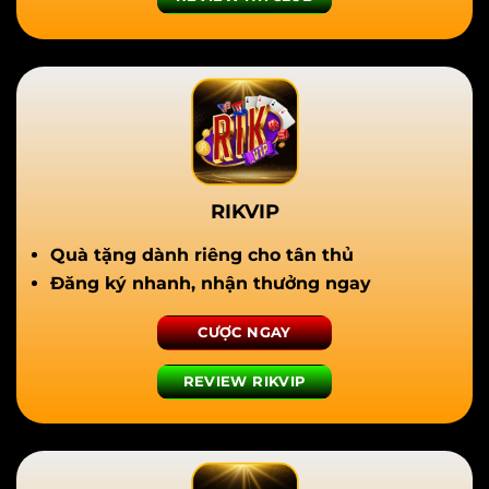
RIKVIP
Quà tặng dành riêng cho tân thủ
Đăng ký nhanh, nhận thưởng ngay
CƯỢC NGAY
REVIEW RIKVIP