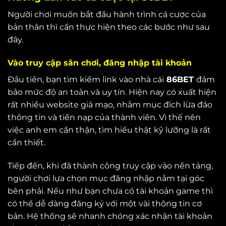
Người chơi muốn bắt đầu hành trình cá cược của
bản thân thì cần thực hiện theo các bước như sau
đây.
Vào truy cập sân chơi, đăng nhập tài khoản
Đầu tiên, bạn tìm kiếm link vào nhà cái
86BET
đảm
bảo mức độ an toàn và uy tín. Hiện nay có xuất hiện
rất nhiều website giả mạo, nhằm mục đích lừa đảo
thông tin và tiền nạp của thành viên. Vì thế nên
việc anh em cẩn thận, tìm hiểu thật kỹ lưỡng là rất
cần thiết.
Tiếp đến, khi đã thành công truy cập vào nền tảng,
người chơi lựa chọn mục đăng nhập nằm tại góc
bên phải. Nếu như bạn chưa có tài khoản game thì
có thể dễ dàng đăng ký với một vài thông tin cơ
bản. Hệ thống sẽ nhanh chóng xác nhận tài khoản