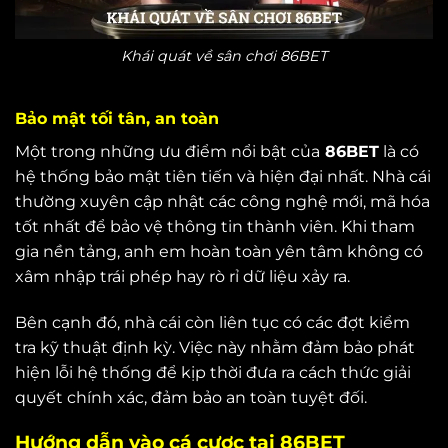
Khái quát về sân chơi 86BET
Bảo mật tối tân, an toàn
Một trong những ưu điểm nổi bật của
86BET
là có
hệ thống bảo mật tiên tiến và hiện đại nhất. Nhà cái
thường xuyên cập nhật các công nghệ mới, mã hóa
tốt nhất để bảo vệ thông tin thành viên. Khi tham
gia nền tảng, anh em hoàn toàn yên tâm không có
xâm nhập trái phép hay rò rỉ dữ liệu xảy ra.
Bên cạnh đó, nhà cái còn liên tục có các đợt kiểm
tra kỹ thuật định kỳ. Việc này nhằm đảm bảo phát
hiện lỗi hệ thống để kịp thời đưa ra cách thức giải
quyết chính xác, đảm bảo an toàn tuyệt đối.
Hướng dẫn vào cá cược tại 86BET