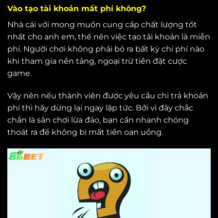
Vào tạo tài khoản mất phí không?
Nhà cái với mong muốn cung cấp chất lượng tốt
nhất cho anh em, thế nên việc tạo tài khoản là miễn
phí. Người chơi không phải bỏ ra bất kỳ chi phí nào
khi tham gia nền tảng, ngoại trừ tiền đặt cược
game.
Vậy nên nếu thành viên được yêu cầu chi trả khoản
phí thì hãy dừng lại ngay lập tức. Bởi vì đây chắc
chắn là sân chơi lừa đảo, bạn cần nhanh chóng
thoát ra để không bị mất tiền oan uổng.