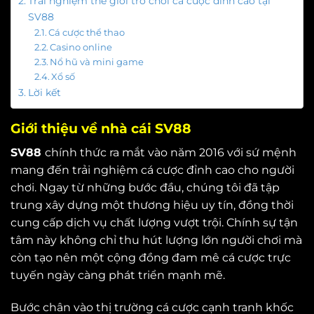
Trải nghiệm thế giới trò chơi cá cược đỉnh cao tại
SV88
Cá cược thể thao
Casino online
Nổ hũ và mini game
Xổ số
Lời kết
Giới thiệu về nhà cái SV88
SV88
chính thức ra mắt vào năm 2016 với sứ mệnh
mang đến trải nghiệm cá cược đỉnh cao cho người
chơi. Ngay từ những bước đầu, chúng tôi đã tập
trung xây dựng một thương hiệu uy tín, đồng thời
cung cấp dịch vụ chất lượng vượt trội. Chính sự tận
tâm này không chỉ thu hút lượng lớn người chơi mà
còn tạo nên một cộng đồng đam mê cá cược trực
tuyến ngày càng phát triển mạnh mẽ.
Bước chân vào thị trường cá cược cạnh tranh khốc