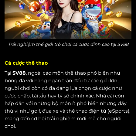
Trải nghiệm thế giới trò chơi cá cược đỉnh cao tại SV88
Cá cược thể thao
Tại
SV88
, ngoài các môn thể thao phổ biến như
bóng đá với hàng ngàn trận đấu từ các giải lớn,
người chơi còn có đa dạng lựa chọn cá cược như
cược chấp, tài xỉu hay tỷ số chính xác. Nhà cái còn
hấp dẫn với những bộ môn ít phổ biến nhưng đầy
thú vị như golf, đua xe và thể thao điện tử (eSports),
mang đến cơ hội trải nghiệm mới mẻ cho người
chơi.