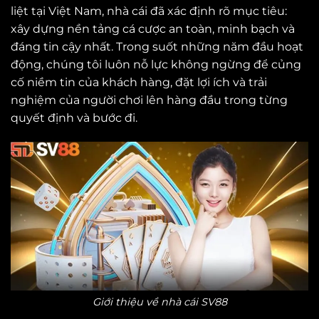
liệt tại Việt Nam, nhà cái đã xác định rõ mục tiêu:
xây dựng nền tảng cá cược an toàn, minh bạch và
đáng tin cậy nhất. Trong suốt những năm đầu hoạt
động, chúng tôi luôn nỗ lực không ngừng để củng
cố niềm tin của khách hàng, đặt lợi ích và trải
nghiệm của người chơi lên hàng đầu trong từng
quyết định và bước đi.
Giới thiệu về nhà cái SV88