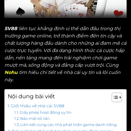
SV88
liên tục khẳng định vị thế dẫn đầu trong thị
trường game online, trở thành điểm đến tin cậy và
chất lượng hàng đầu dành cho những ai đam mê cá
cược trực tuyến. Với đa dạng hình thức cá cược hấp
dẫn, nền tảng mang đến trải nghiệm chơi game
mượt mà, sống động và đẳng cấp vượt trội. Cùng
Nohu
tìm hiểu chi tiết về nhà cái uy tín và lôi cuốn
này.
Nội dung bài viết
Giới thiệu về nhà cái SV88
Giấy phép hoạt động uy tín
Bảo mật tối tân
Liên kết cùng các nhà phát triển game danh tiếng