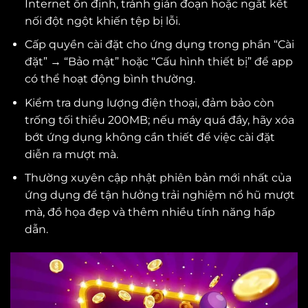
Internet ổn định, tránh gián đoạn hoặc ngắt kết
nối đột ngột khiến tệp bị lỗi.
Cấp quyền cài đặt cho ứng dụng trong phần “Cài
đặt” → “Bảo mật” hoặc “Cấu hình thiết bị” để app
có thể hoạt động bình thường.
Kiểm tra dung lượng điện thoại, đảm bảo còn
trống tối thiểu 200MB; nếu máy quá đầy, hãy xóa
bớt ứng dụng không cần thiết để việc cài đặt
diễn ra mượt mà.
Thường xuyên cập nhật phiên bản mới nhất của
ứng dụng để tận hưởng trải nghiệm nổ hũ mượt
mà, đồ họa đẹp và thêm nhiều tính năng hấp
dẫn.