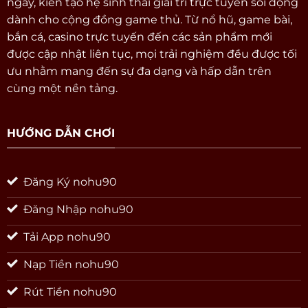
ngày, kiến tạo hệ sinh thái giải trí trực tuyến sôi động
dành cho cộng đồng game thủ. Từ nổ hũ, game bài,
bắn cá, casino trực tuyến đến các sản phẩm mới
được cập nhật liên tục, mọi trải nghiệm đều được tối
ưu nhằm mang đến sự đa dạng và hấp dẫn trên
cùng một nền tảng.
HƯỚNG DẪN CHƠI
Đăng Ký nohu90
Đăng Nhập nohu90
Tải App nohu90
Nạp Tiền nohu90
Rút Tiền nohu90