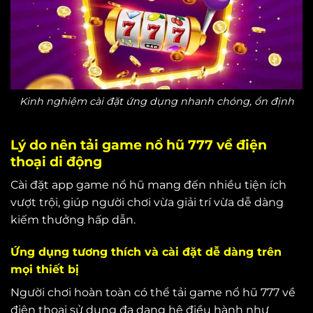
Kinh nghiệm cài đặt ứng dụng nhanh chóng, ổn định
Lý do nên tải game nổ hũ 777 về điện
thoại di động
Cài đặt app game nổ hũ mang đến nhiều tiện ích
vượt trội, giúp người chơi vừa giải trí vừa dễ dàng
kiếm thưởng hấp dẫn.
Ứng dụng tương thích và cài đặt dễ dàng trên
mọi thiết bị
Người chơi hoàn toàn có thể tải game nổ hũ 777 về
điện thoại sử dụng đa dạng hệ điều hành như