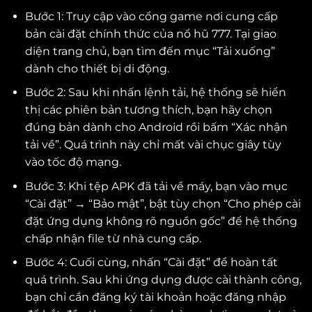
Bước 1: Truy cập vào cổng game nơi cung cấp
bản cài đặt chính thức của nổ hũ 777. Tại giao
diện trang chủ, bạn tìm đến mục “Tải xuống”
dành cho thiết bị di động.
Bước 2: Sau khi nhấn lệnh tải, hệ thống sẽ hiển
thị các phiên bản tương thích, bạn hãy chọn
đúng bản dành cho Android rồi bấm “Xác nhận
tải về”. Quá trình này chỉ mất vài chục giây tùy
vào tốc độ mạng.
Bước 3: Khi tệp APK đã tải về máy, bạn vào mục
“Cài đặt” → “Bảo mật”, bật tùy chọn “Cho phép cài
đặt ứng dụng không rõ nguồn gốc” để hệ thống
chấp nhận file từ nhà cung cấp.
Bước 4: Cuối cùng, nhấn “Cài đặt” để hoàn tất
quá trình. Sau khi ứng dụng được cài thành công,
bạn chỉ cần đăng ký tài khoản hoặc đăng nhập