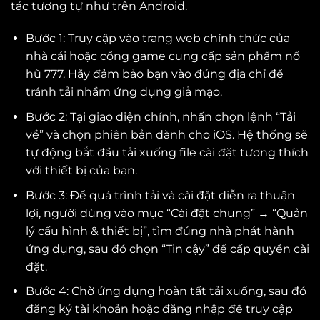
tác tương tự như trên Android.
Bước 1: Truy cập vào trang web chính thức của
nhà cái hoặc cổng game cung cấp sản phẩm nổ
hũ 777. Hãy đảm bảo bạn vào đúng địa chỉ để
tránh tải nhầm ứng dụng giả mạo.
Bước 2: Tại giao diện chính, nhấn chọn lệnh “Tải
về” và chọn phiên bản dành cho iOS. Hệ thống sẽ
tự động bắt đầu tải xuống file cài đặt tương thích
với thiết bị của bạn.
Bước 3: Để quá trình tải và cài đặt diễn ra thuận
lợi, người dùng vào mục “Cài đặt chung” → “Quản
lý cấu hình & thiết bị”, tìm đúng nhà phát hành
ứng dụng, sau đó chọn “Tin cậy” để cấp quyền cài
đặt.
Bước 4: Chờ ứng dụng hoàn tất tải xuống, sau đó
đăng ký tài khoản hoặc đăng nhập để truy cập