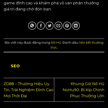
game đỉnh cao và khám phá vô vàn phần thưởng
giá trị đang chờ đón bạn.
Bài viết này được đăng trong
Nổ Hũ
. Đánh dấu
liên kết thường
trực
.
SEO
ZO88 – Thương Hiệu Uy
Khung Giờ Nổ Hũ
Tín, Trải Nghiệm Đỉnh Cao
NoHu90: Bí Kíp Chinh
Mọi Thời Đại
Phục Thưởng Lớn