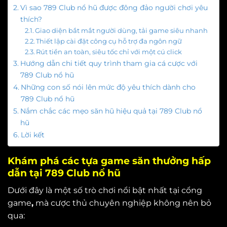
Vì sao 789 Club nổ hũ được đông đảo người chơi yêu
thích?
Giao diện bắt mắt người dùng, tải game siêu nhanh
Thiết lập cài đặt công cụ hỗ trợ đa ngôn ngữ
Rút tiền an toàn, siêu tốc chỉ với một cú click
Hướng dẫn chi tiết quy trình tham gia cá cược với
789 Club nổ hũ
Những con số nói lên mức độ yêu thích dành cho
789 Club nổ hũ
Nắm chắc các mẹo săn hũ hiệu quả tại 789 Club nổ
hũ
Lời kết
Khám phá các tựa game săn thưởng hấp
dẫn tại 789 Club nổ hũ
Dưới đây là một số trò chơi nổi bật nhất tại cổng
game
,
mà cược thủ chuyên nghiệp không nên bỏ
qua: