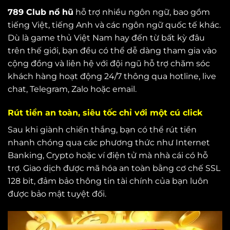
789 Club nổ hũ
hỗ trợ nhiều ngôn ngữ, bao gồm
tiếng Việt, tiếng Anh và các ngôn ngữ quốc tế khác.
Dù là game thủ Việt Nam hay đến từ bất kỳ đâu
trên thế giới, bạn đều có thể dễ dàng tham gia vào
cộng đồng và liên hệ với đội ngũ hỗ trợ chăm sóc
khách hàng hoạt động 24/7 thông qua hotline, live
chat, Telegram, Zalo hoặc email.
Rút tiền an toàn, siêu tốc chỉ với một cú click
Sau khi giành chiến thắng, bạn có thể rút tiền
nhanh chóng qua các phương thức như Internet
Banking, Crypto hoặc ví điện tử mà nhà cái có hỗ
trợ. Giao dịch được mã hóa an toàn bằng cơ chế SSL
128 bit, đảm bảo thông tin tài chính của bạn luôn
được bảo mật tuyệt đối.