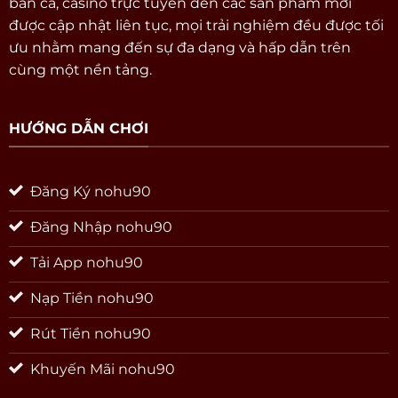
bắn cá, casino trực tuyến đến các sản phẩm mới
được cập nhật liên tục, mọi trải nghiệm đều được tối
ưu nhằm mang đến sự đa dạng và hấp dẫn trên
cùng một nền tảng.
HƯỚNG DẪN CHƠI
Đăng Ký nohu90
Đăng Nhập nohu90
Tải App nohu90
Nạp Tiền nohu90
Rút Tiền nohu90
Khuyến Mãi nohu90