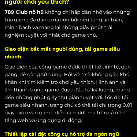
người chơi yêu thích?
789 Club nổ hũ
không chỉ hấp dẫn nhờ vào những
tựa game đa dạng mà còn bởi nền tảng an toàn,
minh bạch và mang lại những giây phút trải
nghiệm tuyệt vời nhất cho game thủ.
Giao diện bắt mắt người dùng, tải game siêu
nhanh
Giao diện của cổng game được thiết kế tinh tế, gọn
gàng, dễ dàng sử dụng. Hội viên sẽ không gặp khó
khăn khi tìm kiếm trò chơi yêu thích. Hình ảnh và
âm thanh trong game được đầu tư kỹ lưỡng, mang
đến những phút giây thư giãn tuyệt vời. Tốc độ tải
game siêu nhanh, trang chủ có thể tải chỉ trong 0,01
giây, giúp ván game diễn ra mượt mà trên cả nền
tảng web và ứng dụng di động.
Thiết lập cài đặt công cụ hỗ trợ đa ngôn ngữ