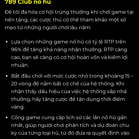
789 Club nổ hũ
Để tối đa hóa cơ hội trúng thưởng khi chơi game tại
nền tảng, các cược thủ có thể tham khảo một số
mẹo từ những người chơi lâu năm:
Lựa chọn những game nổ hũ có tỷ lệ RTP trên
96% để tăng khả năng nhận thưởng. RTP càng
cao, bạn sẽ càng có cơ hội hoàn vốn và kiếm lợi
nhuận.
Bắt đầu chơi với mức cược nhỏ trong khoảng 15 –
20 vòng để nắm bắt cơ chế của hệ thống. Khi
nhận thấy dấu hiệu của việc hệ thống sắp nhả
thưởng, hãy tăng cược để tận dụng thời điểm
vàng.
Cổng game cung cấp lịch sử các lần nổ hũ gần
nhất, giúp người chơi phân tích và dự đoán chu
kỳ của từng loại hũ, từ đó đưa ra quyết định vào